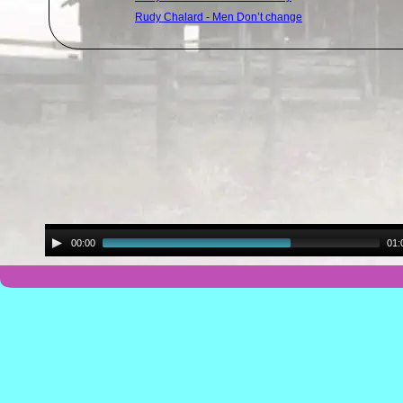
Rudy Chalard - Men Don’t change
00:00
01: